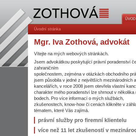
ÚVOD
Úvodní stránka
Mgr. Iva Zothová, advokát
Vítejte na mých webových stránkách.
Jsem advokátkou poskytující právní poradenství č
zahraničním
společnostem, zejména v otázkách obchodního pr
jsem působila v jedné z největších mezinárodních 
kancelářích, v roce 2008 jsem otevřela vlastní kan
charakter mého poradenství lze shrnout v několika 
bodech. Pro více informací o mých službách,
zkušenostech, know-how či cenách klikněte v záhla
tématem, které Vás zajímá.
právní služby pro firemní klientelu
více než 11 let zkušeností v mezináro